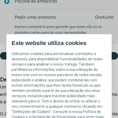
Pacote de amostras
Pedir uma amostra
Gratuito
Iremos contactá-lo para garantir que estes são os os
produtos certos para as suas necessidades
Este website utiliza cookies
Utilizamos cookies para personalizar conteúdos e
Adicionar ao cesto
anúncios, para disponibilizar funcionalidades de redes
sociais e para analisar o nosso tráfego. Também
partilhamos informações sobre a sua utilização do
nosso site com os nossos parceiros de redes sociais,
Descrição do produto
publicidade e análise, que podem combiná-las com
outras informações que lhes tenha fornecido ou que
Um anel moldável que cria uma vedação estanque
tenham recolhido a partir da sua utilização dos seus
entre o estoma e o dispositivo, protegendo dessa forma
serviços, incluindo para mostrar publicidade mais
relevante para si. Tem o direito de retirar ou alterar o
a pele contra os efluentes do estoma.
seu consentimento a qualquer momento clicando em
“Definições de Cookies”. Consulte a nossa Política de
O Anel Moldável Brava® é de longa duração e resistente
Cookies e a Declaração de Privacidade para obter mais