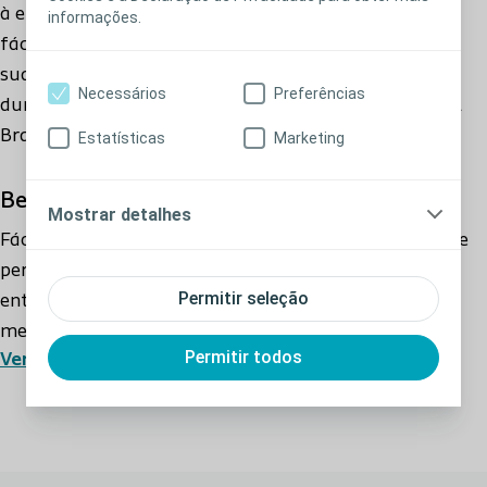
à erosão, permitindo-lhe manter um ajuste eficaz. É
informações.
fácil de utilizar e pode ser moldado para se ajustar à
sua morfologia. Isto assegura um ajuste eficaz e
Necessários
Preferências
duradouro entre o estoma e a placa. O Anel Moldável
Brava® está disponível na espessura de 4,2 mm.
Estatísticas
Marketing
Benefícios-chave:
Mostrar detalhes
Fácil de moldar para a forma que necessita, ajusta-se
perfeitamente ao redor do estoma e veda o espaço
Permitir seleção
entre o estoma e a base adesiva. Adere bem à pele,
mesmo sobre superfícies irregulares, rugas e pregas.
Permitir todos
Ver mais
Ajuda a manter a pele saudável, protegendo-a contra
efluentes e absorvendo a humidade da pele. O anel não
rompe com facilidade. Direciona os efluentes para o
saco evitando o contacto com a pele.