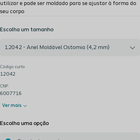
utilizar e pode ser moldado para se ajustar à forma do
seu corpo
Escolha um tamanho
12042 - Anel Moldável Ostomia (4,2 mm)
Código curto
12042 - Anel Moldável Ostomia (4,2 mm)
12042
CNP:
6007716
Ver mais
Escolha uma opção