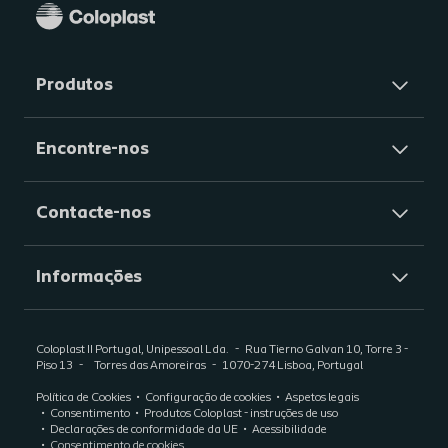
Produtos
Encontre-nos
Contacte-nos
Informações
Coloplast II Portugal, Unipessoal Lda.
Rua Tierno Galvan 10, Torre 3 -
Piso 13
Torres das Amoreiras
1070-274 Lisboa, Portugal
Política de Cookies
Configuração de cookies
Aspetos legais
Consentimento
Produtos Coloplast - instruções de uso
Declarações de conformidade da UE
Acessibilidade
Consentimento de cookies