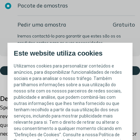
Pacote de amostras
Pedir uma amostra
Gratuito
Iremos contactá-lo para garantir que estes são os os
produtos certos para as suas necessidades
Este website utiliza cookies
Utilizamos cookies para personalizar conteúdos e
Adicionar ao cesto
anúncios, para disponibilizar funcionalidades de redes
sociais e para analisar o nosso tráfego. Também
partilhamos informações sobre a sua utilização do
nosso site com os nossos parceiros de redes sociais,
publicidade e análise, que podem combiná-las com
Descrição do produto
outras informações que lhes tenha fornecido ou que
SpeediCath® Compact Female vem com um
tenham recolhido a partir da sua utilização dos seus
serviços, incluindo para mostrar publicidade mais
revestimento suave pré-lubrificado pronto a usar a
relevante para si. Tem o direito de retirar ou alterar o
qualquer hora e em qualquer lugar sempre que
seu consentimento a qualquer momento clicando em
necessite. Tem uma pega firme que proporciona maior
“Definições de Cookies”. Consulte a nossa Política de