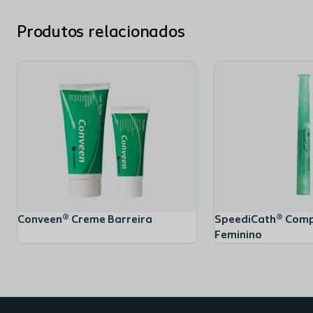
Ainda que SpeediCath Compact Female tenha sido
concebido para se ajustar ao comprimento curto da
Produtos relacionados
uretra feminina, algumas mulheres podem preferir
SpeediCath® Compact Plus que é 2 cm mais longo.
Conveen® Creme Barreira
SpeediCath® Comp
Feminino