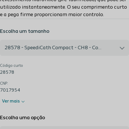
utilizado instantaneamente. O seu comprimento curto
e a pega firme proporcionam maior controlo.
Escolha um tamanho
28578 - SpeediCath Compact - CH8 - Comp.7cm
Código curto
28578 - SpeediCath Compact - CH8 - Comp.7cm
28578
CNP:
7017954
Ver mais
Escolha uma opção