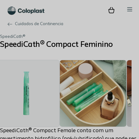
Cuidados de Continencia
SpeediCath®
SpeediCath® Compact Feminino
SpeediCath® Compact Female conta com um
revestimento hidrofílico (pré-lubrificado) que pode ser